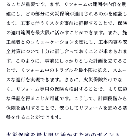
リフォーム後も安心な住まいを保つための
ることが重要です。まず、リフォームの範囲や内容を明
保険活用
確にし、どの部分に火災保険が適用されるのかを確認し
家族全員の安心を守る保険プランニング
ます。工事に伴うリスクを事前に把握することで、保険
火災保険でリフォームの質を高める秘訣
の適用範囲を最大限に活かすことができます。また、施
工業者とのコミュニケーションを密にし、工事内容や安
火災保険を活用した高品質リフォームの実
全対策について十分に話し合っておくことが求められま
現
す。このように、事前にしっかりとした計画を立てるこ
保険でリフォームの品質を保証する方法
とで、リフォーム中のトラブルを最小限に抑え、スムー
火災保険で得られる工事品質の向上
ズな進行を実現できます。さらに、火災保険だけでな
保険を利用した効率的な資材選び
く、リフォーム専用の保険も検討することで、より広範
火災保険がもたらすリフォーム後の安心感
な保証を得ることが可能です。こうして、計画段階から
プロフェッショナルが教える保険活用術
保険を活用することで、安心してリフォームを進める基
リフォーム時の不安を軽減する火災保険のメリ
盤を作ることができます。
ット
火災保険を最大限に活かすためのポイント
リフォーム中の不安を解消する保険の役割