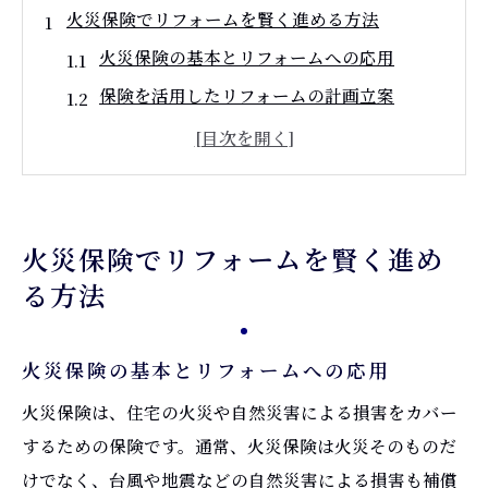
火災保険でリフォームを賢く進める方法
火災保険の基本とリフォームへの応用
保険を活用したリフォームの計画立案
火災保険を最大限に活かすためのポイント
賢い保険選びでリフォーム費用を節約する
方法
火災保険で得られるリフォーム工事中の安
火災保険でリフォームを賢く進め
心感
る方法
火災保険の加入で考慮すべきリスク管理
リフォーム中の不測の事態に備える火災保険の
火災保険の基本とリフォームへの応用
使い方
火災保険は、住宅の火災や自然災害による損害をカバー
リフォーム中に起きる可能性のあるトラブ
するための保険です。通常、火災保険は火災そのものだ
ルとは
けでなく、台風や地震などの自然災害による損害も補償