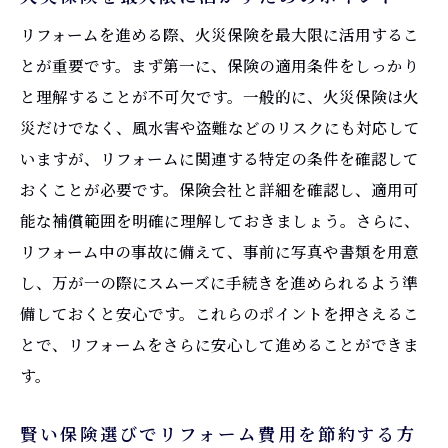
火災保険で安心を得られる理由とは
リフォームを進める際、火災保険を最大限に活用するこ
とが重要です。まず第一に、保険の適用条件をしっかり
保険を利用したリフォーム費用の安定化
と理解することが不可欠です。一般的に、火災保険は火
火災保険が提供する安心のサポート
災だけでなく、風水害や盗難などのリスクにも対応して
リフォームにおける保険のメリットとデメ
いますが、リフォームに関連する特定の条件を確認して
リット
おくことが必要です。保険会社と詳細を確認し、適用可
火災保険で精神的な安心を得る方法
能な補償範囲を明確に理解しておきましょう。さらに、
火災保険を利用したリフォームで安心な家庭を
リフォーム中の事故に備えて、事前に写真や書類を用意
築く
し、万が一の際にスムーズに手続きを進められるよう準
家庭全体を守る火災保険の選び方
備しておくと安心です。これらのポイントを押さえるこ
リフォームで築く安心な家庭環境
とで、リフォームをさらに安心して進めることができま
す。
火災保険を通じた家族の安心確保
リフォーム計画における家族の意見と保険
賢い保険選びでリフォーム費用を節約する方
活用