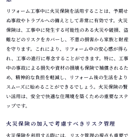
ップ
リフォーム工事中に火災保険を活用することは、予期せ
理想のリフォームに向けた保険選びのステ
ぬ事故やトラブルへの備えとして非常に有効です。火災
ップ
保険は、工事中に発生する可能性のある火災や破損、盗
火災保険を利用したリフォームの計画手順
難などのリスクをカバーし、不意の損害から家族と財産
保険を活用して理想の住まいを形にする方
を守ります。これにより、リフォーム中の安心感が得ら
法
れ、工事の進行に専念することができます。特に、工事
中の事故による損失や資材の損壊も保険で補償されるた
リフォームの成功に導く保険活用ステップ
め、精神的な負担を軽減し、リフォーム後の生活をより
火災保険を使った効率的なリフォームプロ
スムーズに始めることができるでしょう。火災保険の賢
セス
い活用は、安全で快適な住環境を築くための重要なステ
理想を現実にするための保険サポート
ップです。
火災保険の加入で考慮すべきリスク管理
火災保険を利用する際には、リスク管理の視点も重要で