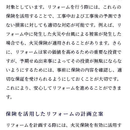
火災保険でカバーできる不測の事態
対象としています。リフォームを行う際には、これらの
緊急時に役立つ保険利用のステップ
保険を活用することで、工事中および工事後の予測でき
火災保険を用いたリスク管理戦略
ない損害に対しても適切な対応が可能です。例えば、リ
事故発生時の保険請求手続きガイド
フォーム中に発生した火災や台風による被害が発生した
場合でも、火災保険が適用されることがあります。さら
工事中の安全を確保するための保険活用法
に、リフォームは家の価値を高めるための重要な投資で
火災保険を活用して安心な住まいを実現するリ
すが、予期せぬ出来事によってその投資が無駄にならな
フォーム術
いようにするためには、事前に保険の内容を確認し、適
安心な住まいを築くための保険戦略
切な保証を受けられるようにしておくことが大切です。
火災保険で実現する安全性の高いリフォー
これにより、安心してリフォームを進めることができま
ム
す。
長期的に安心な住環境を整えるための保険
利用
保険を活用したリフォームの計画立案
火災保険で向上する暮らしの質とは
リフォームを計画する際には、火災保険を有効に活用す