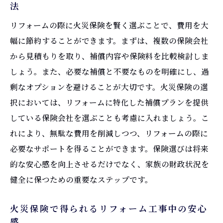
法
保険を活用した家庭内の安全対策
リフォームの際に火災保険を賢く選ぶことで、費用を大
安心な家庭を築くための保険サポート
幅に節約することができます。まずは、複数の保険会社
リフォームの資金計画に火災保険を組み込む理
から見積もりを取り、補償内容や保険料を比較検討しま
由
しょう。また、必要な補償と不要なものを明確にし、過
リフォーム資金計画における保険の役割
剰なオプションを避けることが大切です。火災保険の選
火災保険が資金計画に与える影響
択においては、リフォームに特化した補償プランを提供
保険を組み込むことで得られる資金の安定
している保険会社を選ぶことも考慮に入れましょう。こ
性
れにより、無駄な費用を削減しつつ、リフォームの際に
必要なサポートを得ることができます。保険選びは将来
リフォーム費用の見直しと保険の活用
的な安心感を向上させるだけでなく、家族の財政状況を
火災保険と融資の併用で資金を確保する方
健全に保つための重要なステップです。
法
資金計画の安心感を高める火災保険
火災保険で得られるリフォーム工事中の安心
火災保険で理想的なリフォームを実現するステ
感