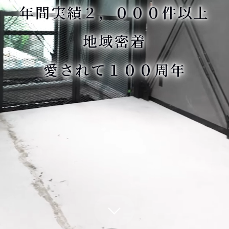
年間実績２，０００件以上
地域密着
愛されて１００周年