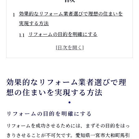
効果的なリフォーム業者選びで理想の住まいを
実現する方法
リフォームの目的を明確にする
見積もりとプランの比較検討
施工実績の確認
口コミや評価を参考にする
現地調査で信頼性を確保
効果的なリフォーム業者選びで理
契約前に確認すべきポイント
想の住まいを実現する方法
地域密着型リフォーム業者のメリットとは
迅速な対応が期待できる
リフォームの目的を明確にする
地域特性に合った材料選び
リフォームを成功させるためには、まずその目的をはっ
アフターサービスの充実
きりさせることが不可欠です。愛知県一宮市大和町馬引