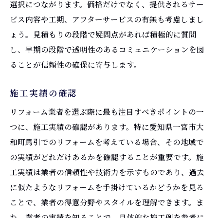
選択につながります。価格だけでなく、提供されるサー
信頼できる業者の見極め方
ビス内容や工期、アフターサービスの有無も考慮しまし
業者の専門分野を把握する
ょう。見積もりの段階で疑問点があれば積極的に質問
予算に応じたプランの提案
し、早期の段階で透明性のあるコミュニケーションを図
契約前のチェックリスト
ることが信頼性の確保に寄与します。
保証内容の確認
施工中のコミュニケーション
施工実績の確認
リフォーム業者選びで後悔しないために知って
リフォーム業者を選ぶ際に最も注目すべきポイントの一
おくべきこと
つに、施工実績の確認があります。特に愛知県一宮市大
事前準備で失敗を防ぐ
和町馬引でのリフォームを考えている場合、その地域で
情報収集の重要性
の実績がどれだけあるかを確認することが重要です。施
工実績は業者の信頼性や技術力を示すものであり、過去
契約内容の細部を確認
に似たようなリフォームを手掛けているかどうかを見る
時間と予算の管理
ことで、業者の得意分野やスタイルを理解できます。ま
業者との信頼関係の構築
た、業者の実績を知ることで、具体的な施工例を参考に