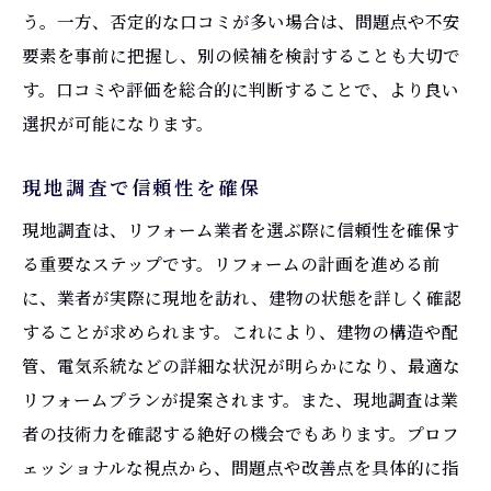
メンテナンスの提案
う。一方、否定的な口コミが多い場合は、問題点や不安
定期点検の重要性
要素を事前に把握し、別の候補を検討することも大切で
す。口コミや評価を総合的に判断することで、より良い
迅速なアフター対応
選択が可能になります。
トラブルシューティング
予算に合ったリフォーム業者選びで理想の住環
現地調査で信頼性を確保
境を手に入れる
現地調査は、リフォーム業者を選ぶ際に信頼性を確保す
予算設定の基本
る重要なステップです。リフォームの計画を進める前
コスト削減の工夫
に、業者が実際に現地を訪れ、建物の状態を詳しく確認
見積もりの比較方法
することが求められます。これにより、建物の構造や配
追加料金を防ぐポイント
管、電気系統などの詳細な状況が明らかになり、最適な
契約前に確認すべき費用
リフォームプランが提案されます。また、現地調査は業
費用対効果の考え方
者の技術力を確認する絶好の機会でもあります。プロフ
ェッショナルな視点から、問題点や改善点を具体的に指