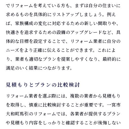
地元に根付いた信頼関係
でリフォームを考えている方も、まずは自分の住まいに
コストパフォーマンスに優れる
求めるものを具体的にリストアップしましょう。例え
ば、家族構成の変化に対応するための新しい間取りや、
地域行事やニーズへの配慮
快適さを追求するための設備のアップグレードなど、具
愛知県一宮市大和町馬引でのリフォーム成功の
体的な目標を設定することで、リフォーム業者に自分の
秘訣
ニーズをより正確に伝えることができます。これによ
地域特性に応じた設計
り、業者も適切なプランを提案しやすくなり、最終的に
気候に適した建材の選択
満足のいく結果につながります。
地元限定のリフォームプラン
地元業者の活用事例
見積もりとプランの比較検討
施工後のサポート体制
リフォーム業者を選ぶ際には、複数の業者から見積もり
地域の声を活かしたリフォーム
を取得し、慎重に比較検討することが重要です。一宮市
理想のリフォームを実現するための業者選定ポ
大和町馬引のリフォームでは、各業者が提供するプラン
イント
や見積もり内容をしっかりと確認することが後悔しない