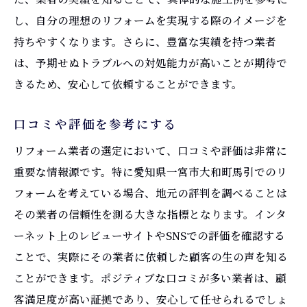
トラブル対応の心得
し、自分の理想のリフォームを実現する際のイメージを
リフォーム業者の信頼性を見極める重要なチェ
持ちやすくなります。さらに、豊富な実績を持つ業者
ックポイント
は、予期せぬトラブルへの対処能力が高いことが期待で
免許や資格の確認
きるため、安心して依頼することができます。
施工実績と経験年数
口コミや評価を参考にする
顧客対応のスピード
リフォーム業者の選定において、口コミや評価は非常に
見積もりの透明性
重要な情報源です。特に愛知県一宮市大和町馬引でのリ
口コミ評価の分析
フォームを考えている場合、地元の評判を調べることは
業界内での評判
その業者の信頼性を測る大きな指標となります。インタ
愛知県一宮市のリフォーム業者が提供する安心
ーネット上のレビューサイトやSNSでの評価を確認する
のアフターサービス
ことで、実際にその業者に依頼した顧客の生の声を知る
施工後のフォローアップ
ことができます。ポジティブな口コミが多い業者は、顧
保証期間と内容の確認
客満足度が高い証拠であり、安心して任せられるでしょ