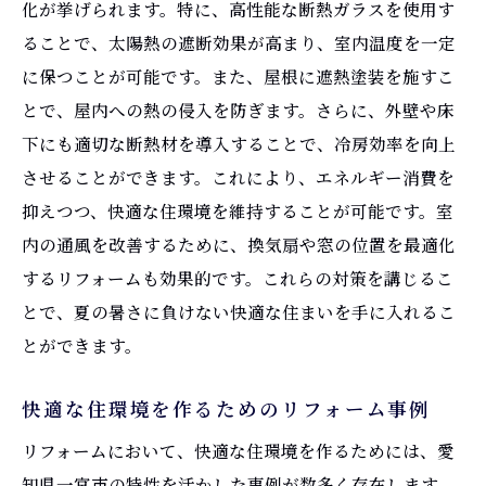
化が挙げられます。特に、高性能な断熱ガラスを使用す
地域特性を考慮したデザインリフォーム
ることで、太陽熱の遮断効果が高まり、室内温度を一定
愛知県一宮市で人気のリフォームトレンド
に保つことが可能です。また、屋根に遮熱塗装を施すこ
地元の技術を活かしたリフォームの魅力
とで、屋内への熱の侵入を防ぎます。さらに、外壁や床
住まいの断熱性能を高めるリフォームで暑さ対
下にも適切な断熱材を導入することで、冷房効率を向上
策を
させることができます。これにより、エネルギー消費を
抑えつつ、快適な住環境を維持することが可能です。室
断熱材の選び方とその効果
内の通風を改善するために、換気扇や窓の位置を最適化
最新の断熱技術を取り入れるメリット
するリフォームも効果的です。これらの対策を講じるこ
夏場の快適性を高める断熱リフォーム
とで、夏の暑さに負けない快適な住まいを手に入れるこ
断熱性向上で得られる省エネ効果
とができます。
冬にも役立つ断熱性能の高い住まい
愛知県一宮市での断熱リフォームの実施例
快適な住環境を作るためのリフォーム事例
快適な通風を実現するリフォームの選択肢とは
リフォームにおいて、快適な住環境を作るためには、愛
自然通風を活かす家づくりのポイント
知県一宮市の特性を活かした事例が数多く存在します。