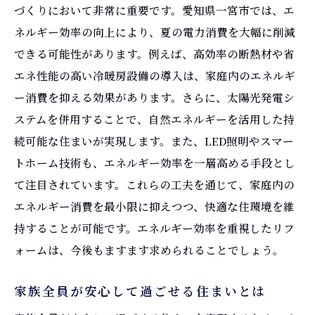
づくりにおいて非常に重要です。愛知県一宮市では、エ
エネルギー効率を高めるリフォームで涼しい夏
ネルギー効率の向上により、夏の電力消費を大幅に削減
を過ごす
できる可能性があります。例えば、高効率の断熱材や省
省エネ家電の導入とリフォームの相乗効果
エネ性能の高い冷暖房設備の導入は、家庭内のエネルギ
エネルギー効率を向上させる断熱技術
ー消費を抑える効果があります。さらに、太陽光発電シ
再生可能エネルギーを活用したリフォーム
ステムを併用することで、自然エネルギーを活用した持
続可能な住まいが実現します。また、LED照明やスマー
効率的な冷暖房システムの選び方
トホーム技術も、エネルギー効率を一層高める手段とし
エネルギーコストを削減するリフォーム提
て注目されています。これらの工夫を通じて、家庭内の
案
エネルギー消費を最小限に抑えつつ、快適な住環境を維
愛知県一宮市でのエコな住まいづくり
持することが可能です。エネルギー効率を重視したリフ
愛知県一宮市でのリフォームで叶える快適な夏
ォームは、今後もますます求められることでしょう。
の暮らし
一宮市の気候に合った最適な住環境
家族全員が安心して過ごせる住まいとは
夏を楽しむための庭やテラスのリフォーム