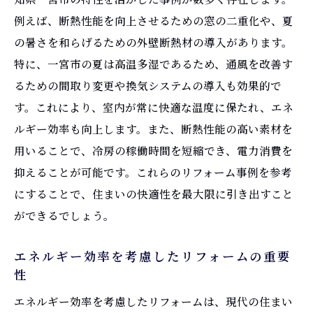
窓や扉の配置で変わる風の流れ
例えば、断熱性能を向上させるための窓の二重化や、夏
の暑さを和らげるための外壁断熱材の導入があります。
通風性能を高めるリフォーム事例
特に、一宮市の夏は高温多湿であるため、通風を改善す
通風を考慮した間取りの工夫
るための間取り変更や換気システムの導入も効果的で
夏を快適に過ごすための通風リフォーム
す。これにより、室内が常に快適な温度に保たれ、エネ
愛知県一宮市での通風に優れたリフォーム
ルギー効率も向上します。また、断熱性能の高い素材を
家族全員が安心して過ごせる涼しい住まいの作
用いることで、冷房の稼働時間を短縮でき、電力消費を
り方
抑えることが可能です。これらのリフォーム事例を参考
安全性と快適性を両立する住まい
にすることで、住まいの快適性を最大限に引き出すこと
バリアフリーデザインの取り入れ方
ができるでしょう。
最新の防犯対策を考慮したリフォーム
エネルギー効率を考慮したリフォームの重要
子供や高齢者に優しい住まいづくり
性
家庭内事故を未然に防ぐリフォーム
エネルギー効率を考慮したリフォームは、現代の住まい
愛知県一宮市で実現する安心の住まい