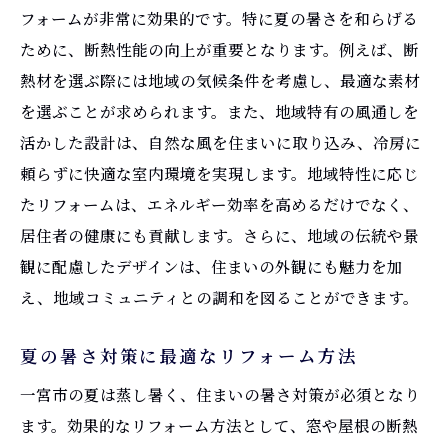
フォームが非常に効果的です。特に夏の暑さを和らげる
省エネ性能を高めるリフォームの技術
ために、断熱性能の向上が重要となります。例えば、断
夏のエアコン使用量を減らすための工夫
熱材を選ぶ際には地域の気候条件を考慮し、最適な素材
自然通風を活用するリフォームの提案
を選ぶことが求められます。また、地域特有の風通しを
断熱材選びがもたらす省エネ効果
活かした設計は、自然な風を住まいに取り込み、冷房に
愛知県一宮市特有の気候に適したリフォー
頼らずに快適な室内環境を実現します。地域特性に応じ
ム
たリフォームは、エネルギー効率を高めるだけでなく、
居住者の健康にも貢献します。さらに、地域の伝統や景
環境に優しいリフォームで地球に貢献
観に配慮したデザインは、住まいの外観にも魅力を加
地域特性を活かした愛知県一宮市のリフォーム
え、地域コミュニティとの調和を図ることができます。
事例
一宮市の気候に合ったリフォームの成功事
夏の暑さ対策に最適なリフォーム方法
例
一宮市の夏は蒸し暑く、住まいの暑さ対策が必須となり
地域の建材を使ったエコなリフォーム
ます。効果的なリフォーム方法として、窓や屋根の断熱
歴史と共存するリフォームの工夫