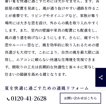
暑い夏を快適に過ごすためには欠かせません。まず、各
部屋の配置を見直し、風が通り抜けやすい通路を作るこ
とが重要です。リビングやダイニングなど、家族が集う
場所には大きな窓を設け、外からの風を取り入れやすく
します。また、室内の壁面や家具の配置にも配慮をし、
風の通り道を妨げないようにします。さらに、縦すべり
窓やルーバー窓など、風を効率的に取り入れるための建
具選びも大切です。これにより、自然の風を最大限に活
用し、エアコンに頼らない快適な住環境を実現できま
す。間取りの工夫は長期的な快適性と省エネに寄与し、
住まいの価値を高める鍵となります。
夏を快適に過ごすための通風リフォーム
0120-41-2628
愛知県一宮市の夏を快適にするためには、通風リフォー
お問い合わせはこちら
ムが鍵となります。高温多湿な環境では、自然な風の流