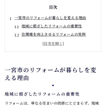
目次
一宮市のリフォームが暮らしを変える理由
地域に根ざしたリフォームの重要性
住環境を向上させるリフォームの実例
リフォームで実現する快適な生活空間
一宮市の住宅特性に合わせたリフォーム戦
略
環境に優しいリフォームの取り組み
一宮市のリフォームが暮らしを変
地域住民からの支持を得るリフォーム
える理由
リフォームで実現する一宮市の理想的な住まい
一宮市の住宅事情に合ったリフォームとは
地域に根ざしたリフォームの重要性
家族のニーズに応じたリフォームプラン
リフォームは、単なる住まいの改修にとどまらず、地域