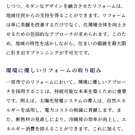
しつつ、モダンなデザインを融合させたリフォームは、
スタイル
地域住民からの支持を得ることができます。リフォーム
スマートホーム化がもたらす利便性
は単に美観を改善するだけでなく、住環境全体を向上さ
リフォームで実現する健康的な生活
せるための包括的なアプローチが求められます。このた
趣味を楽しむためのリフォームアイデア
め、地域の特性を活かしながら、住まいの価値を最大限
快適なワークスペースを実現するリフォー
に引き出すプランニングが不可欠です。
ム
環境に優しいリフォームの取り組み
アウトドアリビングの活用法
一宮市でのリフォームにおいて、環境に優しいアプロー
家族の時間を充実させるリフォームの工夫
チを採用することは、持続可能な未来を築くために重要
一宮市のリフォーム選びで知っておきたい重要
です。例えば、太陽光発電システムの導入は、自然エネ
な要素
ルギーを活用し、電力コストの削減に貢献します。ま
信頼できる施工業者の選び方
た、断熱材の見直しにより、冷暖房の効率が向上し、エ
リフォーム計画で考慮すべきポイント
ネルギー消費を抑えることができます。これに加えて、
契約前に確認すべきリフォームの詳細