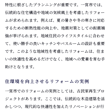
快適さと機能性を両立するリフォーム例
特性に根ざしたプランニングが重要です。一宮市では、
居住者の声を反映したリフォームの実例
伝統的な住宅構造や地域の気候風土を考慮したリフォー
最新技術を活用したリフォームの特徴
ムが求められます。例えば、夏の暑さや冬の寒さに対応
するための断熱性能の向上や、地震対策としての耐震補
予算に応じた最適なリフォーム提案
強が挙げられます。地域住民のライフスタイルに合わせ
最新のリフォーム事例が示す一宮市の変化
て、使い勝手の良いキッチンやバスルームの設計も重要
トレンドに沿ったモダンなリフォーム
です。このような地域性を考慮したリフォームは、住ま
伝統と現代の融合を果たすリフォーム事例
いの快適性を高めるだけでなく、地域への愛着を育む手
地域特有のデザインを生かしたリフォーム
助けとなります。
住まいの価値を高めるリフォームの工夫
リフォームにおける新しいアイデアの導入
住環境を向上させるリフォームの実例
地域のコミュニティに貢献するリフォーム
一宮市でのリフォームの実例としては、古民家再生プロ
リフォームを通じて一宮市で得られる生活の質
ジェクトがあります。ここでは、伝統的な木造建築を活
の向上
かしつつ、現代的な快適性を加えたリノベーションが行