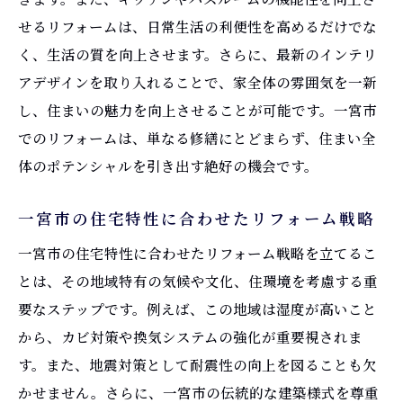
施工の質にこだわったリフォーム事例
せるリフォームは、日常生活の利便性を高めるだけでな
予想を超えるリフォームの成果
く、生活の質を向上させます。さらに、最新のインテリ
地域の特性を活かしたリフォームの優位性
アデザインを取り入れることで、家全体の雰囲気を一新
一宮市の住まいを魅力的に変えるリフォームの
し、住まいの魅力を向上させることが可能です。一宮市
秘訣
でのリフォームは、単なる修繕にとどまらず、住まい全
リフォームにおけるデザインの重要性
体のポテンシャルを引き出す絶好の機会です。
居心地の良い空間を作るための工夫
一宮市の住宅特性に合わせたリフォーム戦略
新しいライフスタイルに対応するリフォー
ム
一宮市の住宅特性に合わせたリフォーム戦略を立てるこ
とは、その地域特有の気候や文化、住環境を考慮する重
自然素材を取り入れた温かみのある住まい
要なステップです。例えば、この地域は湿度が高いこと
住まいの機能性を高めるリフォームテクニ
から、カビ対策や換気システムの強化が重要視されま
ック
す。また、地震対策として耐震性の向上を図ることも欠
個性を反映したオーダーメイドリフォーム
かせません。さらに、一宮市の伝統的な建築様式を尊重
リフォームがもたらす一宮市での新しいライフ