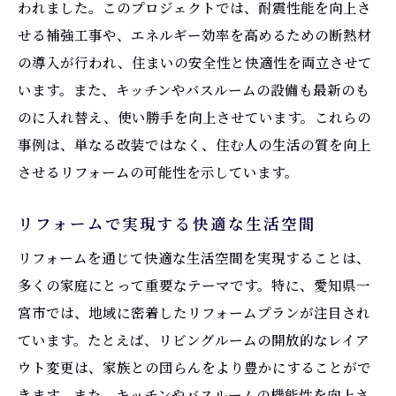
われました。このプロジェクトでは、耐震性能を向上さ
住環境の改善がもたらす健康へのメリット
せる補強工事や、エネルギー効率を高めるための断熱材
家族の絆を深めるリフォームの役割
の導入が行われ、住まいの安全性と快適性を両立させて
エネルギー効率を考慮したリフォームの効
います。また、キッチンやバスルームの設備も最新のも
果
のに入れ替え、使い勝手を向上させています。これらの
快適な住まいがもたらす生活の充実感
事例は、単なる改装ではなく、住む人の生活の質を向上
防災性能を高めるリフォームの取り組み
させるリフォームの可能性を示しています。
持続可能な生活を実現するリフォーム
リフォームで実現する快適な生活空間
愛知県一宮市のリフォーム事例で注目されるポ
イント
リフォームを通じて快適な生活空間を実現することは、
成功事例に学ぶリフォームの秘訣
多くの家庭にとって重要なテーマです。特に、愛知県一
居住者が選んだリフォームの理由
宮市では、地域に密着したリフォームプランが注目され
ています。たとえば、リビングルームの開放的なレイア
リフォームで注目されるデザインのポイン
ウト変更は、家族との団らんをより豊かにすることがで
ト
きます。また、キッチンやバスルームの機能性を向上さ