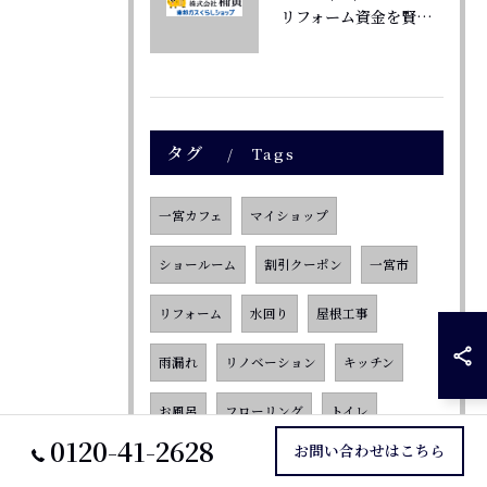
リフォーム資金を賢く活用する愛知県一宮市玉野で40年戸建てを快適に守る補助金活用法
タグ
Tags
一宮カフェ
マイショップ
ショールーム
割引クーポン
一宮市
リフォーム
水回り
屋根工事
雨漏れ
リノベーション
キッチン
お風呂
フローリング
トイレ
0120-41-2628
お問い合わせはこちら
ガス機器
壁紙