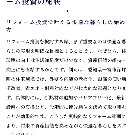
ーム投資の秘訣
費用対効果を高めるリフォーム計画のコツ
おすすめのリフォーム手法とその効果的活
リフォーム投資で叶える快適な暮らしの始め
用法
方
住まい改善を叶えるリフォーム実践法とは
リフォーム投資を検討する際、まず重要なのは快適な暮
リフォーム実践で住まいを快適空間へ変え
らしの実現を明確な目標とすることです。なぜなら、住
る方法
環境の向上は生活満足度だけでなく、資産価値の維持・
一宮市リフォームおすすめ事例と成功の秘
向上にも直結するからです。例えば、愛知県一宮市深坪
訣
町の住宅環境では、外壁や内装の老朽化、設備の使い勝
外壁や内装リフォームで得られる長期的メ
手改善、省エネ・耐震対応などが代表的な課題となりま
リット
す。具体的には、断熱材の追加やバリアフリー化、最新
トイレや水回りリフォームの注意点を解説
設備への交換など、段階的に優先順位を決めて取り組む
リフォームプラザで最新の設備を比較検討
ことが効果的です。こうした実践的なリフォーム計画に
しよう
より、将来の資産価値を高めながら快適な暮らしをスタ
ートできます。