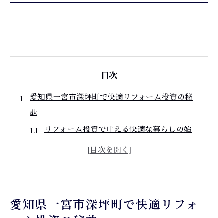
目次
愛知県一宮市深坪町で快適リフォーム投資の秘
訣
リフォーム投資で叶える快適な暮らしの始
め方
一宮市のリフォーム会社選びのポイント解
説
リフォーム工務店との信頼関係が資産を守
愛知県一宮市深坪町で快適リフォ
る理由