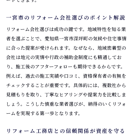
資産価値向上ならリフォームが有効な理由
リフォームが資産価値を高める根拠と仕組
一宮市のリフォーム会社選びのポイント解説
み
リフォーム会社選びは成功の鍵です。地域特性を知る業
一宮市でリフォーム投資が注目される背景
者を選ぶことで、愛知県一宮市深坪町の気候や住宅事情
とは
に合った提案が受けられます。なぜなら、地域密着型の
耐震・省エネリフォームが資産維持に役立
会社は地元の実情や行政の補助金制度にも精通してお
つ理由
り、施工後のアフターフォローも期待できるからです。
工務店選びが資産価値向上の決め手となる
例えば、過去の施工実績や口コミ、資格保有者の有無を
理由
チェックすることが重要です。具体的には、複数社から
補助金利用でリフォーム効果を最大化する
見積もりを取り、丁寧なヒアリングや提案力を比較しま
方法
しょう。こうした慎重な業者選びが、納得のいくリフォ
リフォームで叶う愛知県一宮市深坪町の暮らし
ームを実現する第一歩となります。
リフォームで実現する快適で安心なまちの
リフォーム工務店との信頼関係が資産を守る
暮らし