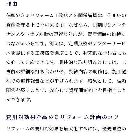
理由
一宮市深坪町の住宅事情とリフォームの相
信頼できるリフォーム工務店との関係構築は、住まいの
性
資産を守る上で不可欠です。なぜなら、長期的なメンテ
住まいの老朽化を防ぐリフォームの意義
ナンスやトラブル時の迅速な対応が、資産価値の維持に
地域密着リフォーム会社がもたらす安心感
つながるからです。例えば、定期点検やアフターサービ
とは
スを提供する工務店を選ぶことで、将来的な不具合にも
家族のライフスタイル変化に合うリフォー
安心して対応できます。具体的な取り組みとしては、工
ム提案
事前の詳細な打ち合わせや、契約内容の明確化、施工過
補助金活用でお得に進める住まいのリフォーム
程での進捗報告などが挙げられます。結果として、信頼
一宮市リフォーム補助金の基礎知識と活用
関係を築くことで、安心して資産価値向上を目指すこと
法
ができます。
補助金一覧を知ってお得にリフォームする
方法
費用対効果を高めるリフォーム計画のコツ
リフォームの費用負担を減らす申請のコツ
リフォームの費用対効果を最大化するには、優先順位の