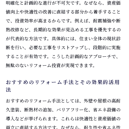
補助金対象となるリフォーム内容と注意点
明確化と計画的な進行が不可欠です。なぜなら、資産価
値向上や快適性の改善に直結する部分から着手すること
工務店と連携して補助金を最大限に活用し
で、投資効率が高まるからです。例えば、耐震補強や断
よう
熱改修など、長期的な効果が見込める工事を優先するの
地域密着で安心できるリフォーム選びのコツ
が代表的な方法です。具体的には、住まい全体の現状診
地域密着型のリフォーム会社の選び方ガイ
断を行い、必要な工事をリストアップし、段階的に実施
ド
することが有効です。こうした計画的なアプローチで、
一宮市で信頼できる工務店を見極める方法
無駄のないリフォーム投資が実現できます。
口コミや評判からリフォーム会社を比較検
討
おすすめのリフォーム手法とその効果的活用
法
アフターケアが充実したリフォーム店の特
徴
おすすめのリフォーム手法としては、外壁や屋根の高耐
リフォーム事例や専門スタッフの技術力を
久塗装、断熱材の追加、バリアフリー化、省エネ設備の
確認
導入などが挙げられます。これらは快適性と資産価値の
両立に直結する方法です。なぜなら、耐久性や省エネ性