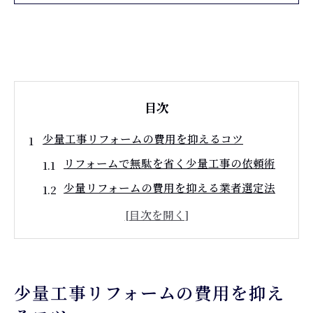
目次
少量工事リフォームの費用を抑えるコツ
リフォームで無駄を省く少量工事の依頼術
少量リフォームの費用を抑える業者選定法
建設業許可不要なリフォームの賢い活用法
小規模リフォームに適した見積もり比較術
リフォームの費用対効果を最大化する工事
範囲の考え方
少量工事リフォームの費用を抑え
建設業許可不要なリフォーム工事の選び方