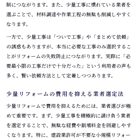
割増係数を活用した少量リフォームの費用
制につながります。また、少量工事に慣れている業者を
算出法
選ぶことで、材料調達や作業工程の無駄も削減しやすく
営繕積算方式によるリフォーム見積もりの
なります。
基礎
一方で、少量工事は「ついで工事」や「まとめて依頼」
リフォーム工事で僅少箇所の積算を正確に
の誘惑もありますが、本当に必要な工事のみ選択するこ
行うコツ
とがリフォームの失敗防止につながります。実際に「必
小規模リフォームの積算基準と労務費の特
要最小限の工事だけで十分だった」という利用者の声も
徴
多く、賢い依頼方法として定着しつつあります。
リフォームで補助金を効率活用する方法
少量リフォームの費用を抑える業者選定法
リフォームで補助金を最大限活用する申請
少量リフォームで費用を抑えるためには、業者選びが極
の流れ
めて重要です。まず、少量工事を積極的に請け負う業者
少量工事でも受給可能なリフォーム補助金
を選定することで、無駄な経費や割増料金を回避しやす
の条件
くなります。特に、建設業許可が不要な小規模リフォー
リフォーム補助金を上手に使う工事内容の