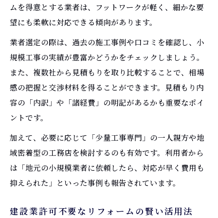
ムを得意とする業者は、フットワークが軽く、細かな要
組み合わせ術
望にも柔軟に対応できる傾向があります。
リフォーム補助金の申請期限と必要書類の
業者選定の際は、過去の施工事例や口コミを確認し、小
準備方法
規模工事の実績が豊富かどうかをチェックしましょう。
リフォームにおける補助金対象工事の見極
また、複数社から見積もりを取り比較することで、相場
め方
感の把握と交渉材料を得ることができます。見積もり内
手軽に理想を実現する少量工事の活用術
容の「内訳」や「諸経費」の明記があるかも重要なポイ
リフォームの少量工事で住環境を手軽に改
ントです。
善
加えて、必要に応じて「少量工事専門」の一人親方や地
少量リフォームの効果を高めるアイデアと
域密着型の工務店を検討するのも有効です。利用者から
工夫
は「地元の小規模業者に依頼したら、対応が早く費用も
負担を抑えて理想を叶えるリフォーム活用
抑えられた」といった事例も報告されています。
法
少量工事で日常生活を快適にするリフォー
建設業許可不要なリフォームの賢い活用法