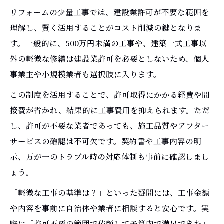
ム事例
リフォームの少量工事では、建設業許可が不要な範囲を
手間が少なく費用対効果の高いリフォーム
理解し、賢く活用することがコスト削減の鍵となりま
術
す。一般的に、500万円未満の工事や、建築一式工事以
費用対効果を高める小規模リフォームの秘訣
外の軽微な修繕は建設業許可を必要としないため、個人
リフォームの費用対効果を上げる小規模工
事業主や小規模業者も選択肢に入ります。
事の選択術
この制度を活用することで、許可取得にかかる経費や間
小規模リフォームで満足度を高めるポイン
接費が省かれ、結果的に工事費用を抑えられます。ただ
ト
し、許可が不要な業者であっても、施工品質やアフター
知って得する小規模リフォームの賢い進め
サービスの確認は不可欠です。契約書や工事内容の明
方
示、万が一のトラブル時の対応体制も事前に確認しまし
リフォームでコストパフォーマンスを追求
ょう。
する方法
「軽微な工事の基準は？」といった疑問には、工事金額
少量工事で理想の住まいを効率的に実現す
や内容を事前に自治体や業者に相談すると安心です。実
るコツ
際に「許可不要の範囲で依頼して予算内で満足できた」