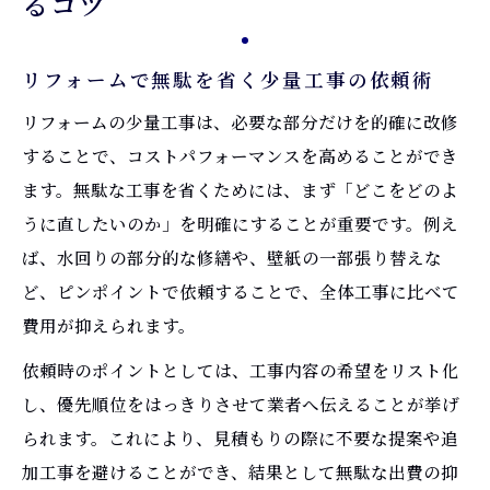
るコツ
リフォームで建設業許可不要な工事の判断
基準
リフォームで無駄を省く少量工事の依頼術
少量工事でも安心なリフォーム業者選びの
リフォームの少量工事は、必要な部分だけを的確に改修
ポイント
することで、コストパフォーマンスを高めることができ
建設業許可不要リフォームのメリットと注
ます。無駄な工事を省くためには、まず「どこをどのよ
意点
うに直したいのか」を明確にすることが重要です。例え
リフォーム 建設業許可 不要の具体的な範囲
ば、水回りの部分的な修繕や、壁紙の一部張り替えな
解説
ど、ピンポイントで依頼することで、全体工事に比べて
資格や工事規模から見たリフォーム業者の
費用が抑えられます。
選定法
依頼時のポイントとしては、工事内容の希望をリスト化
小規模リフォームならではの積算注意点とは
し、優先順位をはっきりさせて業者へ伝えることが挙げ
リフォームの積算で小規模工事が注意すべ
られます。これにより、見積もりの際に不要な提案や追
き点
加工事を避けることができ、結果として無駄な出費の抑