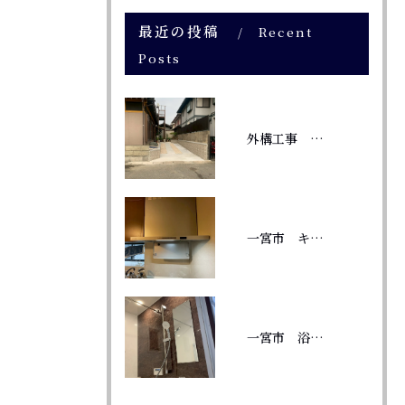
最近の投稿
Recent
Posts
外構工事 庭に駐車場
一宮市 キッチン換気扇交換 TAGシリーズ
一宮市 浴室リフォーム 風呂釜から給湯器へ変更