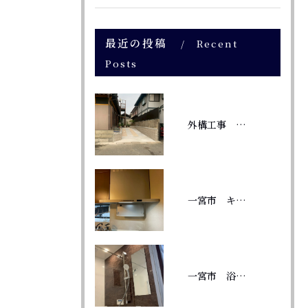
最近の投稿
Recent
Posts
外構工事 庭に駐車場
一宮市 キッチン換気扇交換 TAGシリーズ
一宮市 浴室リフォーム 風呂釜から給湯器へ変更