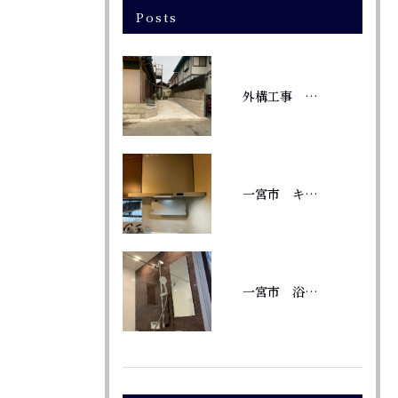
Posts
外構工事 庭に駐車場
一宮市 キッチン換気扇交換 TAGシリーズ
一宮市 浴室リフォーム 風呂釜から給湯器へ変更