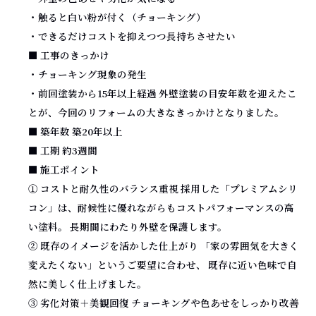
・触ると白い粉が付く（チョーキング）
・できるだけコストを抑えつつ長持ちさせたい
■ 工事のきっかけ
・チョーキング現象の発生
・前回塗装から15年以上経過 外壁塗装の目安年数を迎えたこ
とが、今回のリフォームの大きなきっかけとなりました。
■ 築年数 築20年以上
■ 工期 約3週間
■ 施工ポイント
① コストと耐久性のバランス重視 採用した「プレミアムシリ
コン」は、耐候性に優れながらもコストパフォーマンスの高
い塗料。 長期間にわたり外壁を保護します。
② 既存のイメージを活かした仕上がり 「家の雰囲気を大きく
変えたくない」というご要望に合わせ、 既存に近い色味で自
然に美しく仕上げました。
③ 劣化対策＋美観回復 チョーキングや色あせをしっかり改善