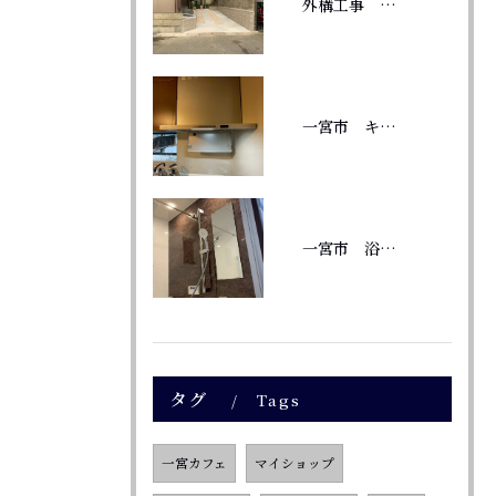
外構工事 庭に駐車場
一宮市 キッチン換気扇交換 TAGシリーズ
一宮市 浴室リフォーム 風呂釜から給湯器へ変更
タグ
Tags
一宮カフェ
マイショップ