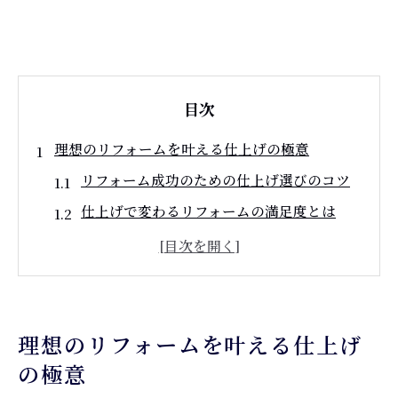
目次
理想のリフォームを叶える仕上げの極意
リフォーム成功のための仕上げ選びのコツ
仕上げで変わるリフォームの満足度とは
質感と機能性を両立させるリフォーム術
リフォームの仕上げで理想空間を実現する
方法
快適な住まいを作るリフォーム仕上げの工
理想のリフォームを叶える仕上げ
夫
の極意
補助金活用で賢く進めるリフォーム術