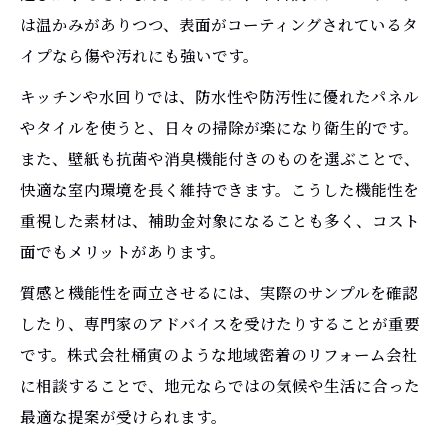
仕上げで変わる快適な住まいづくり
は温かみがありつつ、表面がコーティングされているタ
リフォーム仕上げで快適な住まいを実現
イプなら傷や汚れにも強いです。
快適な生活を叶えるリフォーム仕上げの選
キッチンや水回りでは、防水性や防汚性に優れたパネル
び方
やタイルを使うと、日々の掃除が楽になり衛生的です。
リフォームの仕上げが住み心地を左右する
また、壁紙も抗菌や消臭機能付きのものを選ぶことで、
理由
快適な室内環境を長く維持できます。こうした機能性を
住まいの快適性向上に効くリフォーム仕上
重視した素材は、補助金対象になることも多く、コスト
げ術
面でもメリットがあります。
リフォーム仕上げで住環境を理想に近づけ
質感と機能性を両立させるには、実際のサンプルを確認
る
したり、専門家のアドバイスを受けたりすることが重要
です。株式会社桶寅のような地域密着のリフォーム会社
に相談することで、地元ならではの気候や生活に合った
最適な提案が受けられます。