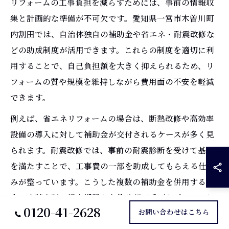
リフォームの工事負担を減らすためには、事前の情報収
集と計画的な準備が不可欠です。愛知県一宮市木曽川町
内割田では、自治体独自の補助金や省エネ・耐震改修な
どの助成制度が活用できます。これらの制度を適切に利
用することで、自己負担額を大きく抑えられるため、リ
フォームの質や規模を維持しながら費用面の不安を軽減
できます。
例えば、省エネリフォームの場合は、断熱改修や高効率
設備の導入に対して補助金が交付されるケースが多く見
られます。耐震改修では、事前の耐震診断を受けて基準
を満たすことで、工事費の一部を助成してもらえる仕組
みが整っています。こうした複数の補助金を併用する場
合、申請書類の提出期限や条件確認が重要なポイントと
0120-41-2628
お問い合わせはこちら
なるため、早めの着手が推奨されます。