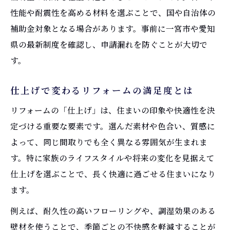
夫
性能や耐震性を高める材料を選ぶことで、国や自治体の
リフォームの仕上げを決める事前準備の要
補助金対象となる場合があります。事前に一宮市や愛知
点
県の最新制度を確認し、申請漏れを防ぐことが大切で
失敗しないリフォームのための計画と仕上
す。
げ
仕上げで変わるリフォームの満足度とは
リフォーム前の計画で理想の仕上げを目指
す
リフォームの「仕上げ」は、住まいの印象や快適性を決
複合改修と補助金申請の成功ポイント
定づける重要な要素です。選んだ素材や色合い、質感に
よって、同じ間取りでも全く異なる雰囲気が生まれま
リフォーム複合改修で補助金を最大活用す
す。特に家族のライフスタイルや将来の変化を見据えて
る方法
仕上げを選ぶことで、長く快適に過ごせる住まいになり
複合改修リフォームの補助金申請ポイント
ます。
解説
補助金獲得に有利なリフォーム複合改修の
例えば、耐久性の高いフローリングや、調湿効果のある
工夫
壁材を使うことで、季節ごとの不快感を軽減することが