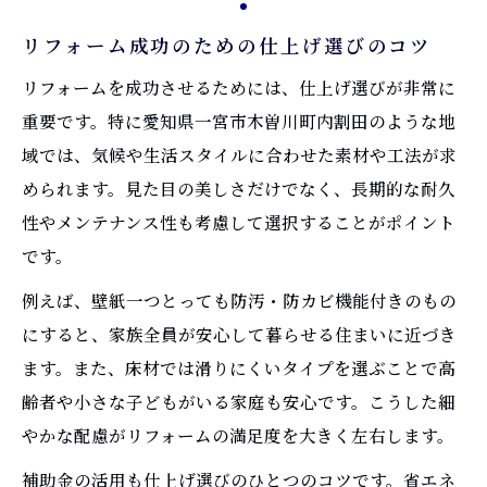
リフォーム補助金を賢く活用する最新ポイ
リフォーム成功のための仕上げ選びのコツ
ント
リフォームを成功させるためには、仕上げ選びが非常に
補助金申請でリフォーム費用を賢く抑える
重要です。特に愛知県一宮市木曽川町内割田のような地
方法
域では、気候や生活スタイルに合わせた素材や工法が求
リフォーム補助金の利用で工事負担を軽減
められます。見た目の美しさだけでなく、長期的な耐久
補助金とリフォーム計画の上手な組み合わ
性やメンテナンス性も考慮して選択することがポイント
せ
です。
リフォーム補助金の最新情報と申請の注意
例えば、壁紙一つとっても防汚・防カビ機能付きのもの
点
にすると、家族全員が安心して暮らせる住まいに近づき
満足できる仕上げには事前計画が重要
ます。また、床材では滑りにくいタイプを選ぶことで高
リフォーム事前計画で仕上げの満足度を高
齢者や小さな子どもがいる家庭も安心です。こうした細
める
やかな配慮がリフォームの満足度を大きく左右します。
計画段階から始めるリフォーム仕上げの工
補助金の活用も仕上げ選びのひとつのコツです。省エネ