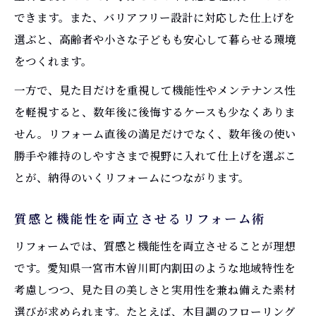
できます。また、バリアフリー設計に対応した仕上げを
リフォーム複合改修と補助金申請の実践ア
選ぶと、高齢者や小さな子どもも安心して暮らせる環境
ドバイス
をつくれます。
複合改修を活かしたリフォームと補助金対
策
一方で、見た目だけを重視して機能性やメンテナンス性
を軽視すると、数年後に後悔するケースも少なくありま
工事負担を減らすリフォーム戦略とは
せん。リフォーム直後の満足だけでなく、数年後の使い
リフォームで工事負担を減らす具体的戦略
勝手や維持のしやすさまで視野に入れて仕上げを選ぶこ
リフォーム補助金で工事費用負担を軽減す
とが、納得のいくリフォームにつながります。
る方法
計画的リフォームで工事負担を最小限に
質感と機能性を両立させるリフォーム術
リフォーム戦略で予算と負担をしっかり管
リフォームでは、質感と機能性を両立させることが理想
理
です。愛知県一宮市木曽川町内割田のような地域特性を
リフォーム工事負担を抑えるための重要ポ
考慮しつつ、見た目の美しさと実用性を兼ね備えた素材
イント
選びが求められます。たとえば、木目調のフローリング